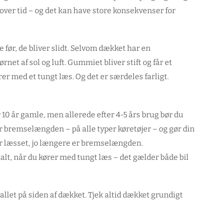
over tid – og det kan have store konsekvenser for
ør, de bliver slidt. Selvom dækket har en
t af sol og luft. Gummiet bliver stift og får et
ører med et tungt læs. Og det er særdeles farligt.
 10 år gamle, men allerede efter 4-5 års brug bør du
bremselængden – på alle typer køretøjer – og gør din
er læsset, jo længere er bremselængden.
t, når du kører med tungt læs – det gælder både bil
allet på siden af dækket. Tjek altid dækket grundigt