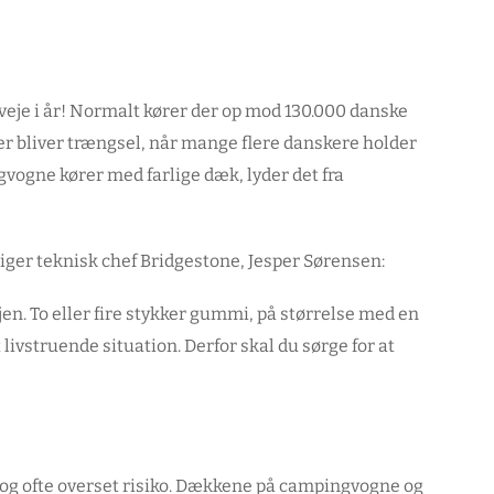
veje i år! Normalt kører der op mod 130.000 danske
r bliver trængsel, når mange flere danskere holder
vogne kører med farlige dæk, lyder det fra
siger teknisk chef Bridgestone, Jesper Sørensen:
en. To eller fire stykker gummi, på størrelse med en
 livstruende situation. Derfor skal du sørge for at
og ofte overset risiko. Dækkene på campingvogne og