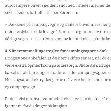
autocampere bliver sjældent slidt ned, i stedet mørner de 
sikkerheden, fortæller Jesper Sørensen:
– Dækkene på campingvogne og trailere bliver møre længe f
mønsterdybde på de lovlige 1,6 mm., kan gummiet være mørne
dårligt vejgreb, risiko for revner og for at flække, når du k
4-5 år er tommelfingerreglen for campingvognens dæk
Bridgestone anbefaler, at dæk bør skiftes senest, når de er
være ekstra opmærksom på alderstegn. Slidte dæk forøger 
kørsel ustabil. Jo tungere traileren eller campingvognen 
Husk også, at dæktrykket gerne må være højere end normal
og campingvogn.
Er du i tvivl om, hvor gammelt dækket er, kan du finde årst
igennem, før du drager på langfart.