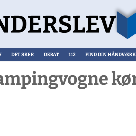
V
DET SKER
DEBAT
112
FIND DIN HÅNDVÆR
campingvogne kø