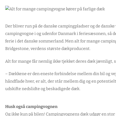
Der bliver run på de danske campingpladser og de danske 
campingvogne i og udenfor Danmark i feriesæsonen, så de
ferie i det danske sommerland. Men alt for mange camping
Bridgestone, verdens største dækproducent.
Alt for mange får nemlig ikke tjekket deres dæk jævnligt, 
– Dækkene er den eneste forbindelse mellem din bil og vej
håndflade hver, er alt, der står mellem dig og en potentielt
udskifte nedslidte og beskadigede dæk.
Husk også campingvognen
Og ikke kun på bilen! Campingvognens dæk udgør en stor 