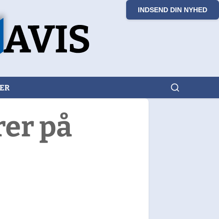
INDSEND DIN NYHED
KER
rer på