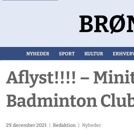
NYHEDER
SPORT
KULTUR
ERHVER
Aflyst!!!! – Min
Badminton Clu
29. december 2021
|
Redaktion
|
Nyheder