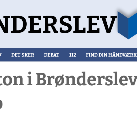
V
DET SKER
DEBAT
112
FIND DIN HÅNDVÆR
iton i Brøndersle
b