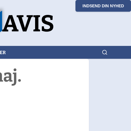
INDSEND DIN NYHED
KER
aj.