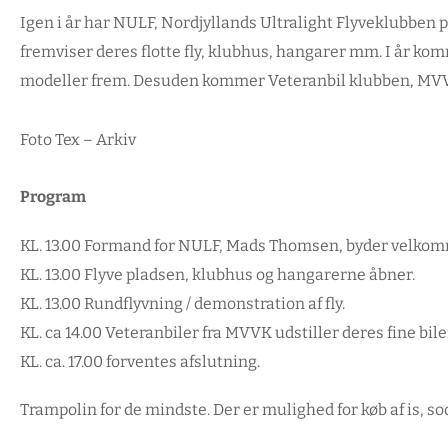
Igen i år har NULF, Nordjyllands Ultralight Flyveklubben p
fremviser deres flotte fly, klubhus, hangarer mm. I år komm
modeller frem. Desuden kommer Veteranbil klubben, MVVK 
Foto Tex – Arkiv
Program
KL. 13.00 Formand for NULF, Mads Thomsen, byder velko
KL. 13.00 Flyve pladsen, klubhus og hangarerne åbner.
KL. 13.00 Rundflyvning / demonstration af fly.
KL. ca 14.00 Veteranbiler fra MVVK udstiller deres fine bile
KL. ca. 17.00 forventes afslutning.
Trampolin for de mindste. Der er mulighed for køb af is, so