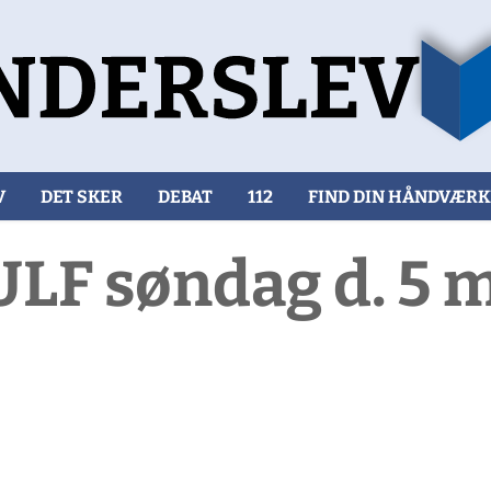
V
DET SKER
DEBAT
112
FIND DIN HÅNDVÆR
LF søndag d. 5 m