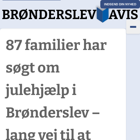
INDSEND DIN NYHED
87 familier har
søgt om
julehjælp i
Brønderslev –
lang vej til at