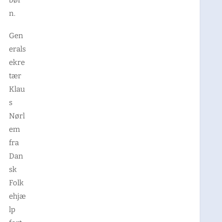
n.
Gen
erals
ekre
tær
Klau
s
Nørl
em
fra
Dan
sk
Folk
ehjæ
lp