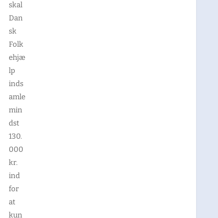
skal
Dan
sk
Folk
ehjæ
lp
inds
amle
min
dst
130.
000
kr.
ind
for
at
kun