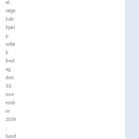
at
søge
Jule
hjæl
p
udlø
b
fred
ag
den
30.
nov
emb
er
2019
,
havd