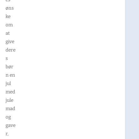
øns
ke
om
at
give
dere
s
bør
n en
jul
med
jule
mad
og
gave
r,