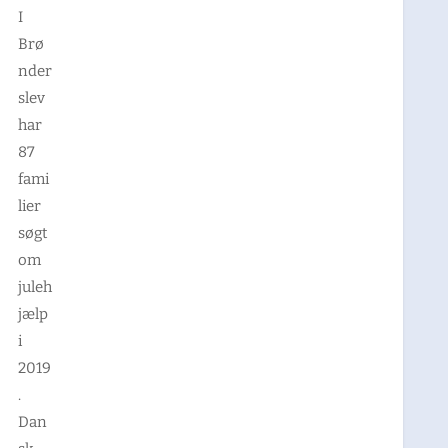
I
Brø
nder
slev
har
87
fami
lier
søgt
om
juleh
jælp
i
2019
.
Dan