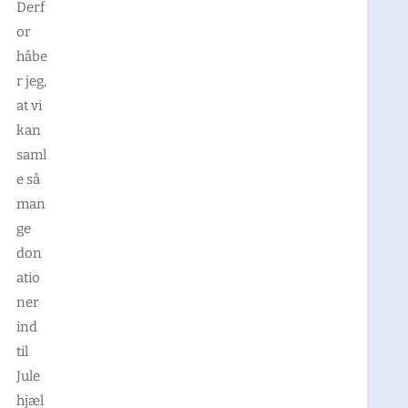
Derf
or
håbe
r jeg,
at vi
kan
saml
e så
man
ge
don
atio
ner
ind
til
Jule
hjæl