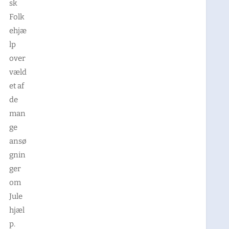
sk
Folk
ehjæ
lp
over
væld
et af
de
man
ge
ansø
gnin
ger
om
Jule
hjæl
p.