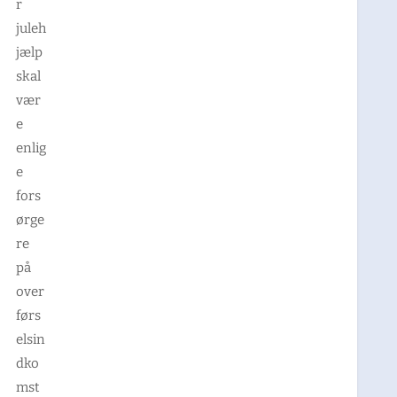
r
juleh
jælp
skal
vær
e
enlig
e
fors
ørge
re
på
over
førs
elsin
dko
mst