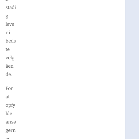
stadi
g
leve
r i
beds
te
velg
åen
de.
For
at
opfy
lde
ansø
gern
es