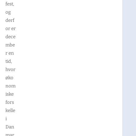
fest,
og
derf
or er
dece
mbe
r en
tid,
hvor
øko
nom
iske
fors
kelle
i
Dan
mar