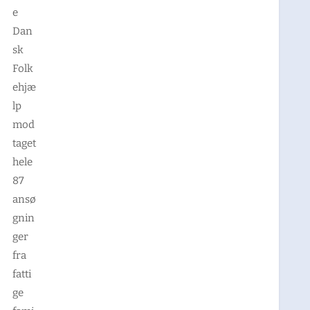
e
Dan
sk
Folk
ehjæ
lp
mod
taget
hele
87
ansø
gnin
ger
fra
fatti
ge