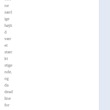
ne
særl
ige
højti
d
vær
et
stær
kt
stige
nde,
og
da
dead
line
for