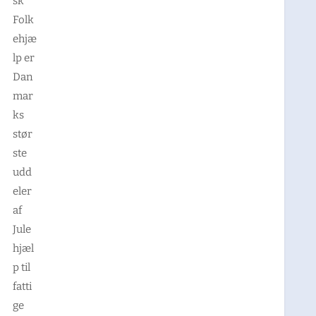
sk
Folk
ehjæ
lp er
Dan
mar
ks
stør
ste
udd
eler
af
Jule
hjæl
p til
fatti
ge