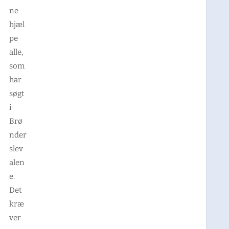
ne
hjæl
pe
alle,
som
har
søgt
i
Brø
nder
slev
alen
e.
Det
kræ
ver