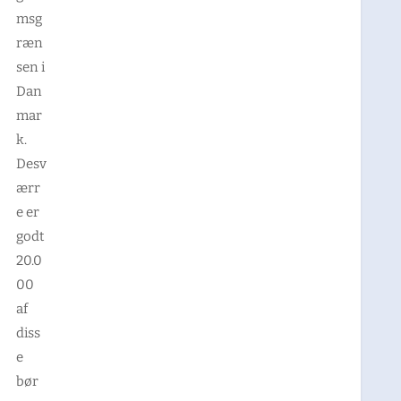
msg
ræn
sen i
Dan
mar
k.
Desv
ærr
e er
godt
20.0
00
af
diss
e
bør