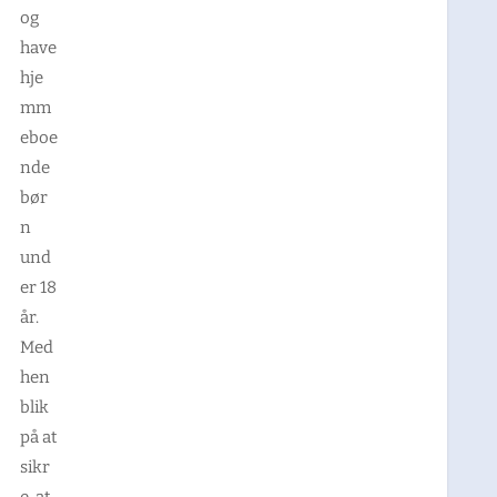
og
have
hje
mm
eboe
nde
bør
n
und
er 18
år.
Med
hen
blik
på at
sikr