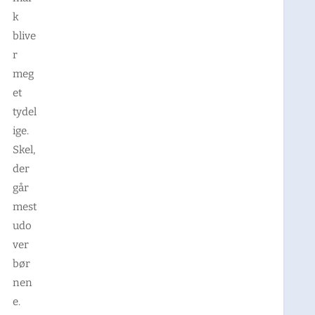
k
blive
r
meg
et
tydel
ige.
Skel,
der
går
mest
udo
ver
bør
nen
e.