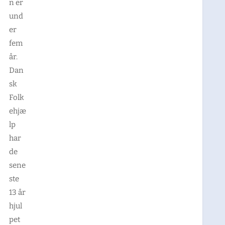
n er
und
er
fem
år.
Dan
sk
Folk
ehjæ
lp
har
de
sene
ste
13 år
hjul
pet