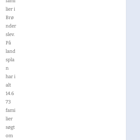
fami
lier i
Brø
nder
slev.
På
land
spla
n
har i
alt
14.6
73
fami
lier
søgt
om