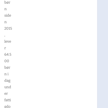
bør
n
side
n
2015
,
leve
r
64.5
00
bør
n i
dag
und
er
fatti
gdo