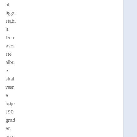
at
ligge
stabi
lt.
Den
øver
ste
albu
e
skal
vær
e
bøje
t 90
grad
er,
og i