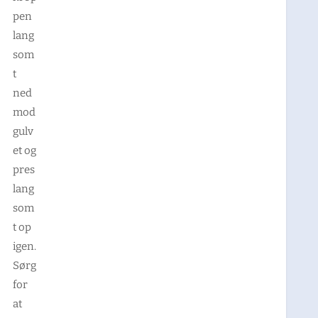
pen
lang
som
t
ned
mod
gulv
et og
pres
lang
som
t op
igen.
Sørg
for
at