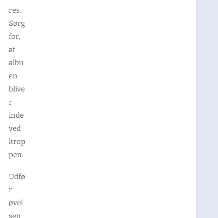
res.
Sørg
for,
at
albu
en
blive
r
inde
ved
krop
pen.
Udfø
r
øvel
sen