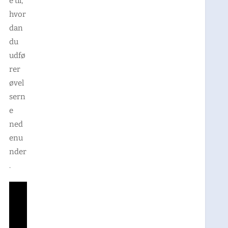
e til,
hvor
dan
du
udfø
rer
øvel
sern
e
ned
enu
nder
.