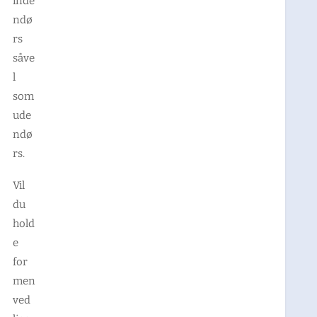
inde
ndø
rs
såve
l
som
ude
ndø
rs.
Vil
du
hold
e
for
men
ved