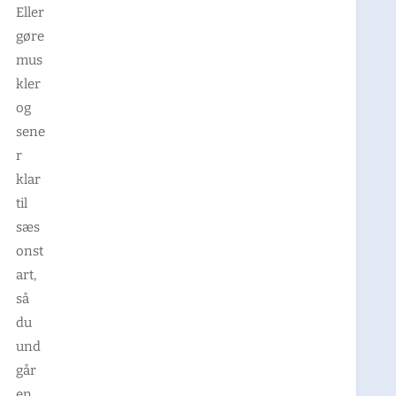
Eller
gøre
mus
kler
og
sene
r
klar
til
sæs
onst
art,
så
du
und
går
en