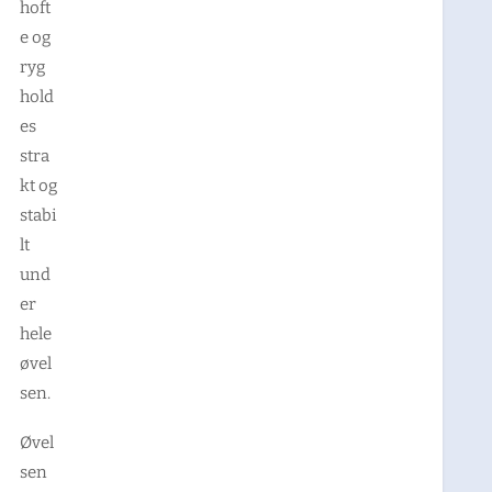
hoft
e og
ryg
hold
es
stra
kt og
stabi
lt
und
er
hele
øvel
sen.
Øvel
sen