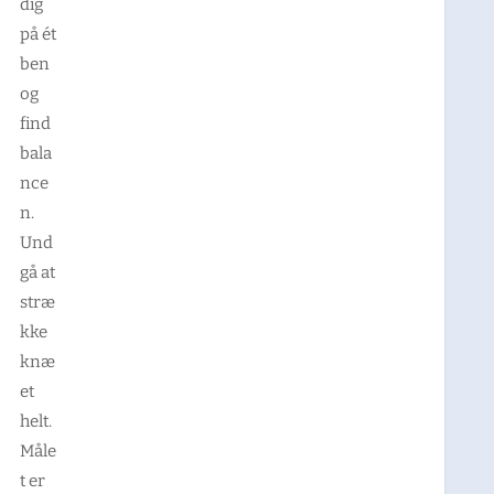
dig
på ét
ben
og
find
bala
nce
n.
Und
gå at
stræ
kke
knæ
et
helt.
Måle
t er