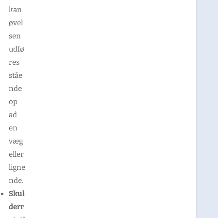
kan
øvel
sen
udfø
res
ståe
nde
op
ad
en
væg
eller
ligne
nde.
Skul
derr