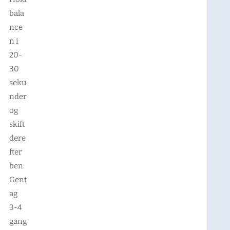
bala
nce
n i
20-
30
seku
nder
og
skift
dere
fter
ben.
Gent
ag
3-4
gang