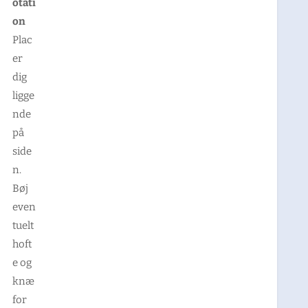
otati
on
Plac
er
dig
ligge
nde
på
side
n.
Bøj
even
tuelt
hoft
e og
knæ
for