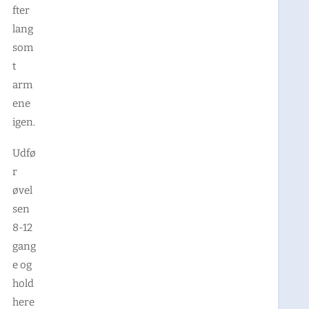
fter
lang
som
t
arm
ene
igen.
Udfø
r
øvel
sen
8-12
gang
e og
hold
here