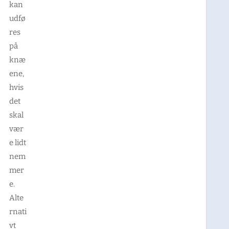
kan
udfø
res
på
knæ
ene,
hvis
det
skal
vær
e lidt
nem
mer
e.
Alte
rnati
vt