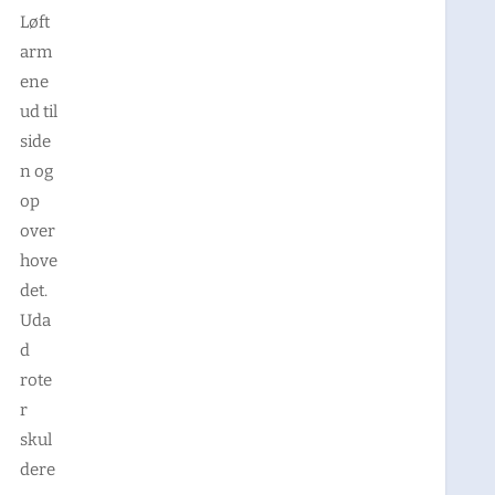
Løft
arm
ene
ud til
side
n og
op
over
hove
det.
Uda
d
rote
r
skul
dere