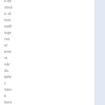
n en
smul
e, så
tom
melf
inge
ren
er
øver
st,
når
du
løfte
r.
Sæn
k
here