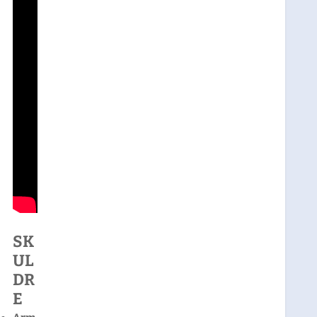
SK
UL
DR
E