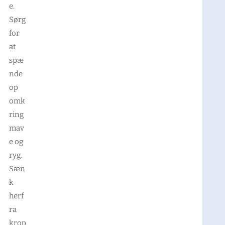
e.
Sørg
for
at
spæ
nde
op
omk
ring
mav
e og
ryg.
Sæn
k
herf
ra
krop