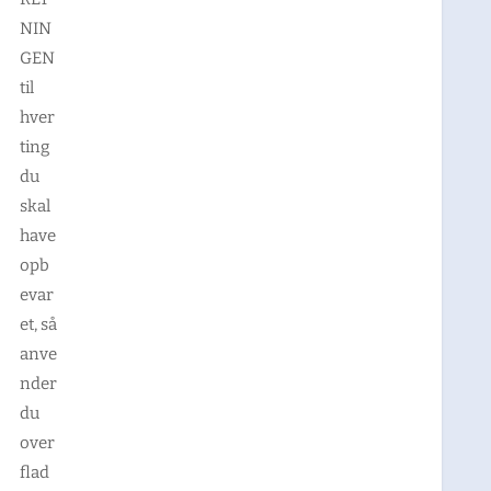
NIN
GEN
til
hver
ting
du
skal
have
opb
evar
et, så
anve
nder
du
over
flad