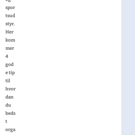
spor
tsud
styr.
Her
kom
mer
4
god
e tip
til
hvor
dan
du
beds
t
orga