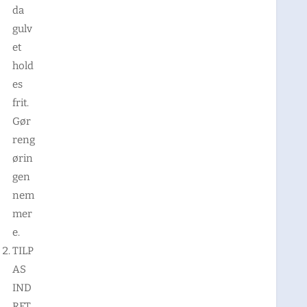
da
gulv
et
hold
es
frit.
Gør
reng
ørin
gen
nem
mer
e.
TILP
AS
IND
RET