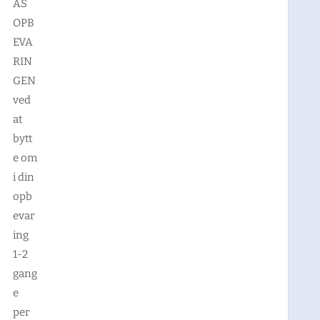
AS
OPB
EVA
RIN
GEN
ved
at
bytt
e om
i din
opb
evar
ing
1-2
gang
e
per