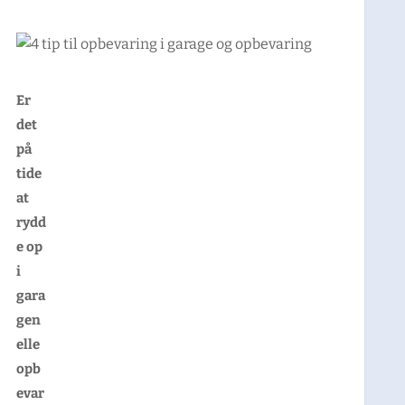
Er
det
på
tide
at
rydd
e op
i
gara
gen
elle
opb
evar