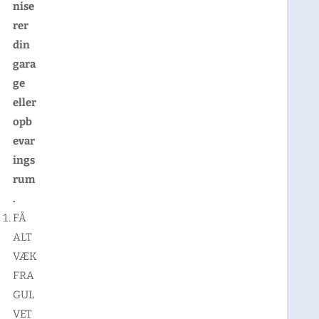
nise
rer
din
gara
ge
eller
opb
evar
ings
rum
.
FÅ
ALT
VÆK
FRA
GUL
VET