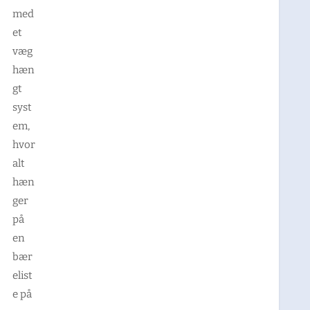
med
et
væg
hæn
gt
syst
em,
hvor
alt
hæn
ger
på
en
bær
elist
e på