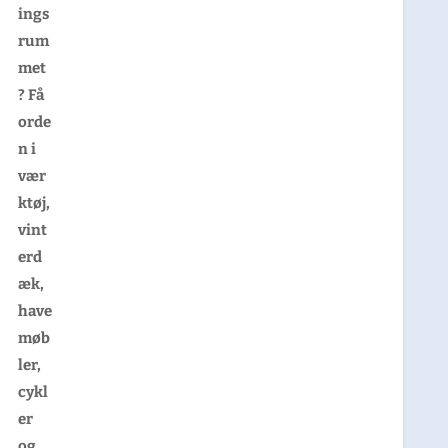
ings
rum
met
? Få
orde
n i
vær
ktøj,
vint
erd
æk,
have
møb
ler,
cykl
er
og