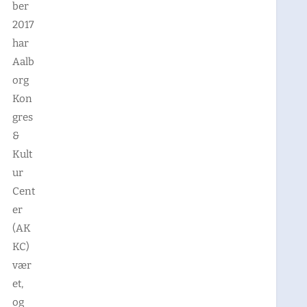
ber
2017
har
Aalb
org
Kon
gres
&
Kult
ur
Cent
er
(AK
KC)
vær
et,
og