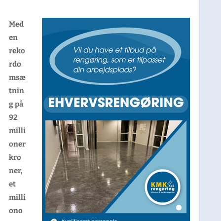
Med
en
reko
rdo
msæ
tnin
g på
92
milli
oner
kro
ner,
et
milli
ono