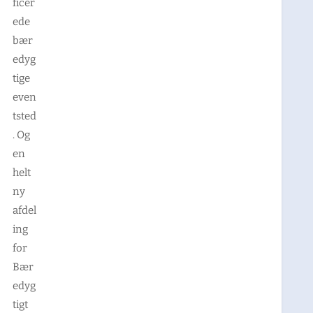
ficer
ede
bær
edyg
tige
even
tsted
. Og
en
helt
ny
afdel
ing
for
Bær
edyg
tigt