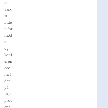
en
væk
st
inde
n for
mød
e-
og
konf
eren
ceo
mrå
det
på
10,5
proc
ent