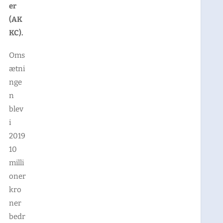
er
(AK
KC).
Oms
ætni
nge
n
blev
i
2019
10
milli
oner
kro
ner
bedr