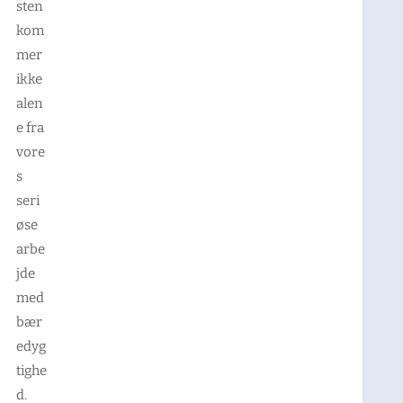
sten
kom
mer
ikke
alen
e fra
vore
s
seri
øse
arbe
jde
med
bær
edyg
tighe
d.