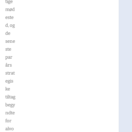
tige
mød
este
d, og
de
sene
ste
par
års
strat
egis
ke
tiltag
begy
ndte
for
alvo