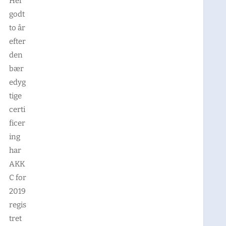
Her
godt
to år
efter
den
bær
edyg
tige
certi
ficer
ing
har
AKK
C for
2019
regis
tret