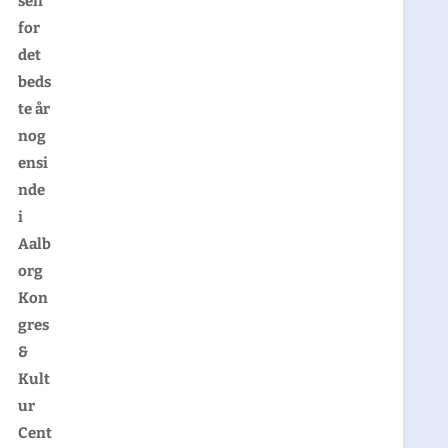
sen
for
det
beds
te år
nog
ensi
nde
i
Aalb
org
Kon
gres
&
Kult
ur
Cent