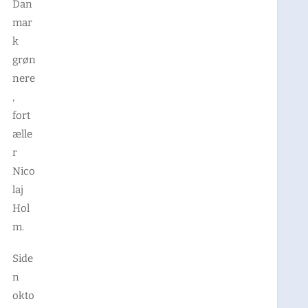
Dan
mar
k
grøn
nere
,
fort
ælle
r
Nico
laj
Hol
m.
Side
n
okto