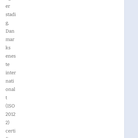
er
stadi
g,
Dan
mar
ks
enes
te
inter
nati
onal
t
(ISO
2012
2)
certi