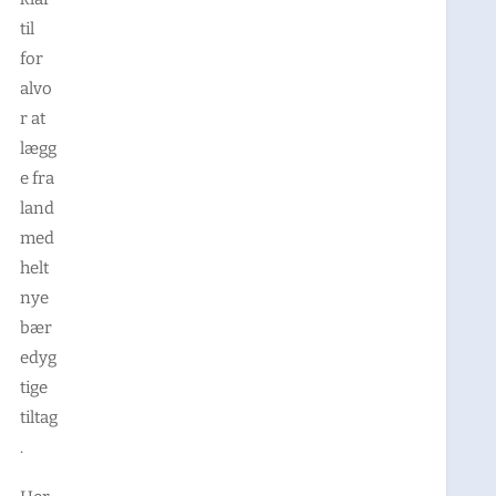
til
for
alvo
r at
lægg
e fra
land
med
helt
nye
bær
edyg
tige
tiltag
.