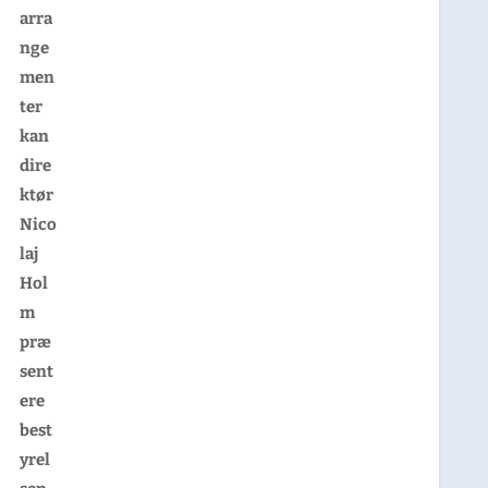
arra
nge
men
ter
kan
dire
ktør
Nico
laj
Hol
m
præ
sent
ere
best
yrel