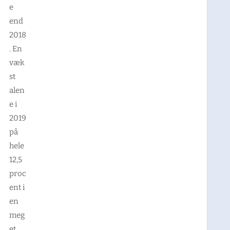
e
end
2018
. En
væk
st
alen
e i
2019
på
hele
12,5
proc
ent i
en
meg
et