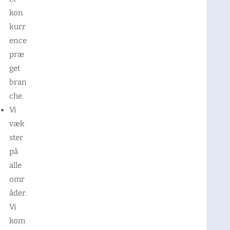
kon
kurr
ence
præ
get
bran
che.
Vi
væk
ster
på
alle
omr
åder.
Vi
kom