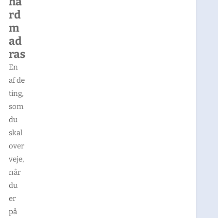
hå
rd
m
ad
ras
En
af de
ting,
som
du
skal
over
veje,
når
du
er
på