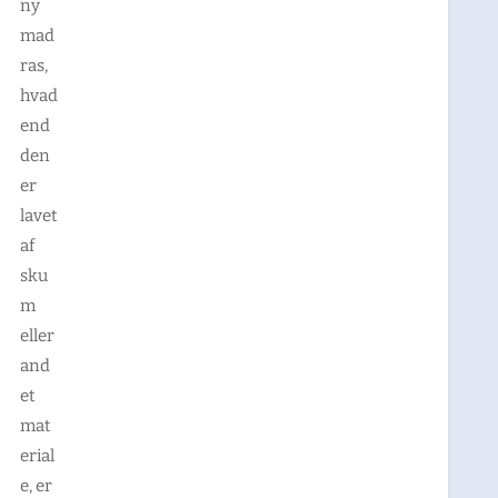
ny
mad
ras,
hvad
end
den
er
lavet
af
sku
m
eller
and
et
mat
erial
e, er