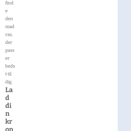
find
e
den
mad
ras,
der
pass
er
beds
t til
dig.
La
d
di
n
kr
op