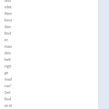
udh
vilet.
Men
hvor
dan
find
er
man
den
helt
rigti
ge
mad
ras?
Der
find
es et