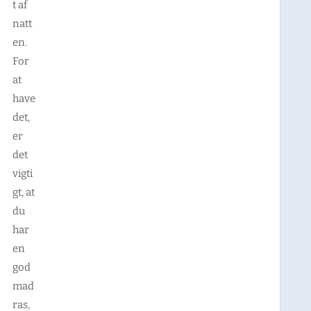
t af
natt
en.
For
at
have
det,
er
det
vigti
gt, at
du
har
en
god
mad
ras,