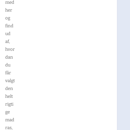
med
her
og
find
ud
af,
hvor
dan
du
får
valgt
den
helt
rigti
ge
mad
ras,