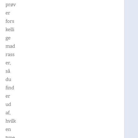
prøv
er
fors
kelli
ge
mad
rass
er,
så
du
find
er
ud
af,
hvilk
en
type