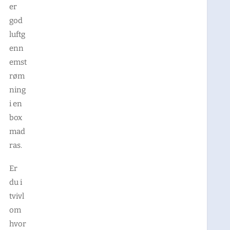
er
god
luftg
enn
emst
røm
ning
i en
box
mad
ras.
Er
du i
tvivl
om
hvor