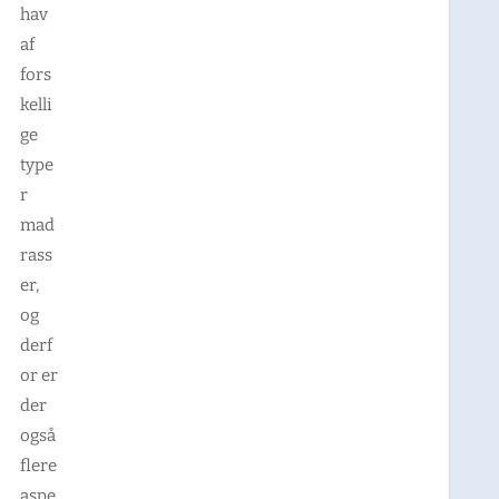
hav
af
fors
kelli
ge
type
r
mad
rass
er,
og
derf
or er
der
også
flere
aspe