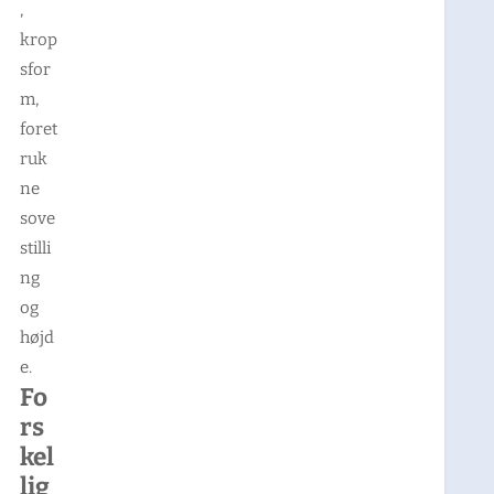
,
krop
sfor
m,
foret
ruk
ne
sove
stilli
ng
og
højd
e.
Fo
rs
kel
lig