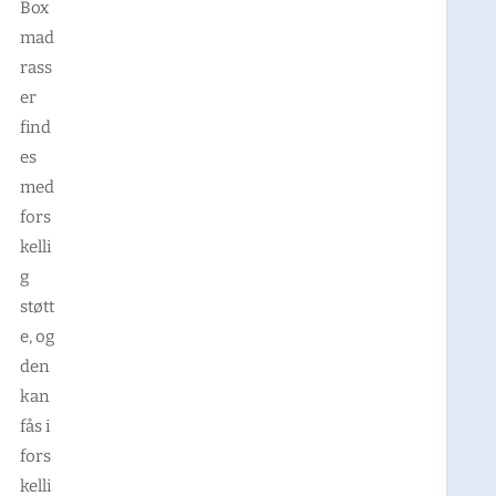
Box
mad
rass
er
find
es
med
fors
kelli
g
støtt
e, og
den
kan
fås i
fors
kelli