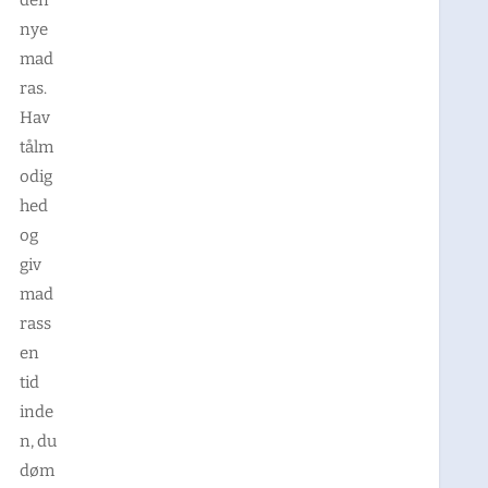
nye
mad
ras.
Hav
tålm
odig
hed
og
giv
mad
rass
en
tid
inde
n, du
døm