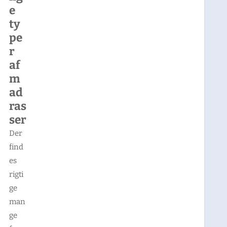
e
ty
pe
r
af
m
ad
ras
ser
Der
find
es
rigti
ge
man
ge