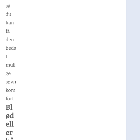
så
du
kan
få
den
beds
t
muli
ge
søvn
kom
fort.
Bl
ød
ell
er