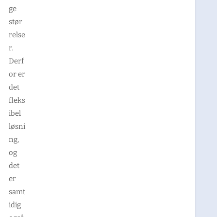
ge
stør
relse
r.
Derf
or er
det
fleks
ibel
løsni
ng,
og
det
er
samt
idig