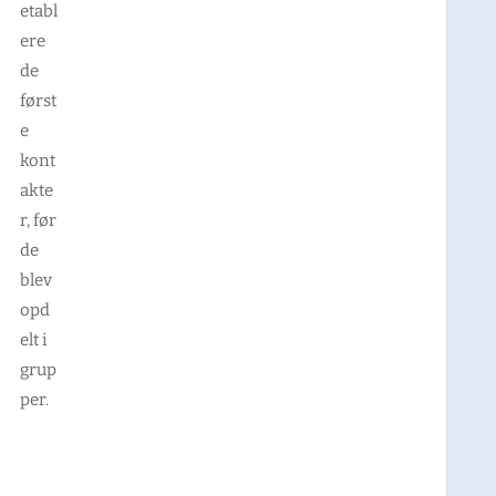
etabl
ere
de
først
e
kont
akte
r, før
de
blev
opd
elt i
grup
per.