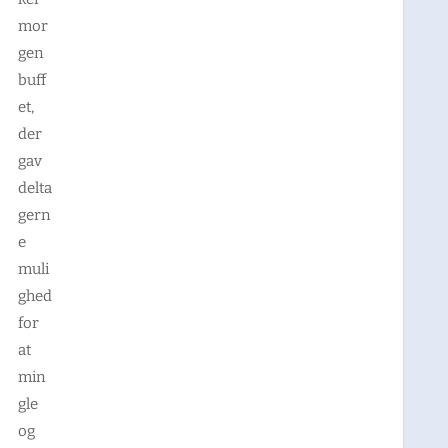
mor
gen
buff
et,
der
gav
delta
gern
e
muli
ghed
for
at
min
gle
og