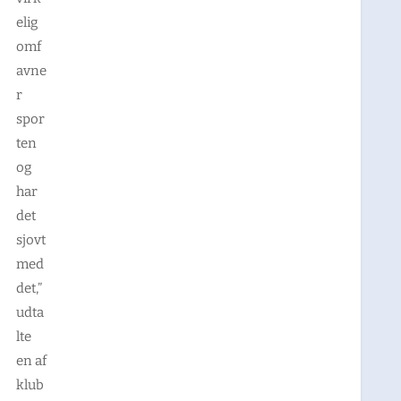
elig
omf
avne
r
spor
ten
og
har
det
sjovt
med
det,”
udta
lte
en af
klub