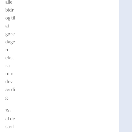
alle
bidr
og til
at
gøre
dage
n
ekst
ra
min
dev
ærdi
g.
En
af de
særl