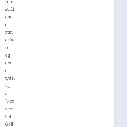
i en
strål
end
e
atm
osfæ
re,
og
det
er
tydel
igt,
at
“Net
vær
k &
Golf