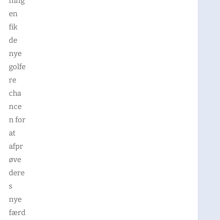
ning
en
fik
de
nye
golfe
re
cha
nce
n for
at
afpr
øve
dere
s
nye
færd