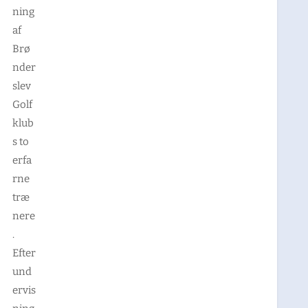
ning
af
Brø
nder
slev
Golf
klub
s to
erfa
rne
træ
nere
.
Efter
und
ervis