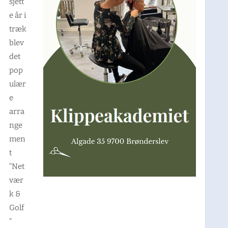
sjett
e år i
træk
blev
det
pop
ulær
e
arra
nge
men
t
“Net
vær
k &
Golf
”