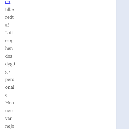
en
,
tilbe
redt
af
Lott
e og
hen
des
dygti
ge
pers
onal
e.
Men
uen
var
nøje