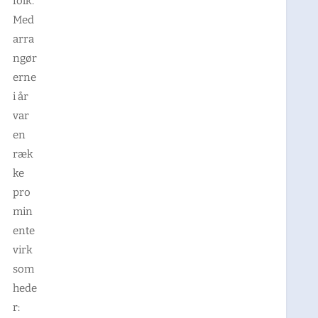
folk.
Med
arra
ngør
erne
i år
var
en
ræk
ke
pro
min
ente
virk
som
hede
r: