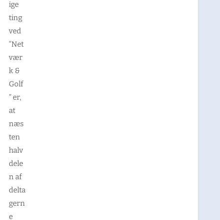
ige
ting
ved
“Net
vær
k &
Golf
” er,
at
næs
ten
halv
dele
n af
delta
gern
e