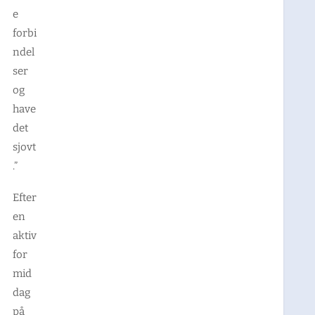
e
forbi
ndel
ser
og
have
det
sjovt
.”
Efter
en
aktiv
for
mid
dag
på