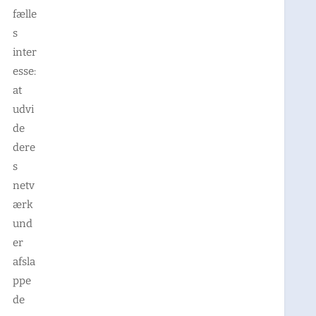
fælle
s
inter
esse:
at
udvi
de
dere
s
netv
ærk
und
er
afsla
ppe
de