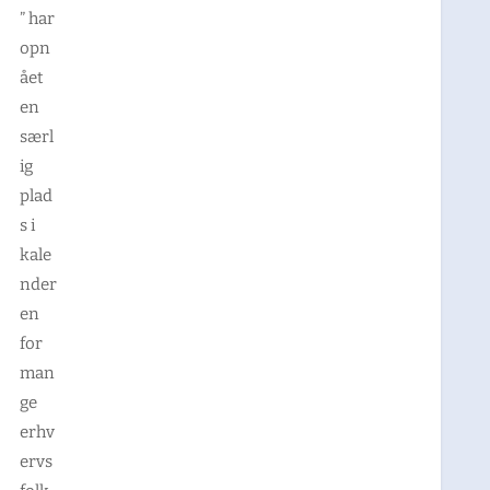
” har
opn
ået
en
særl
ig
plad
s i
kale
nder
en
for
man
ge
erhv
ervs