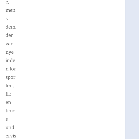
e,
men
s
dem,
der
var
nye
inde
n for
spor
ten,
fik
en
time
s
und
ervis