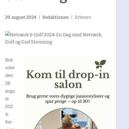
29. august 2024
|
Redaktionen
|
Erhverv
Brø
nder
slev
28.
augu
st
202
4:
For