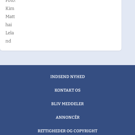
Foto:
Kim
Matt
hai
Lela
nd
INDSEND NYHED
KONTAKT OS
BLIV MEDDELER
ANNONCÉR
RETTIGHEDER OG COPYRIGHT