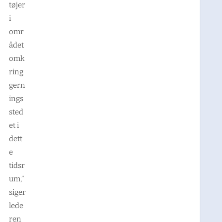
tøjer
i
omr
ådet
omk
ring
gern
ings
sted
et i
dett
e
tidsr
um,”
siger
lede
ren