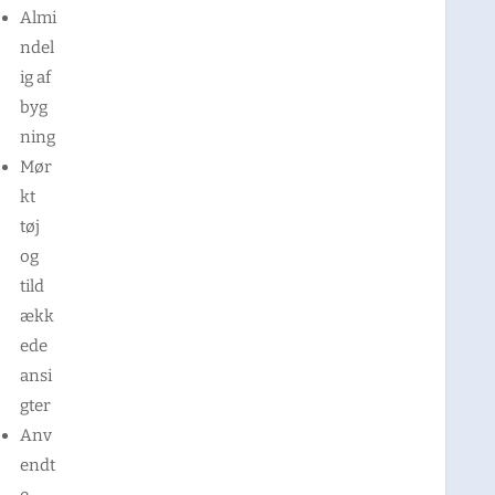
Almi
ndel
ig af
byg
ning
Mør
kt
tøj
og
tild
ækk
ede
ansi
gter
Anv
endt
e