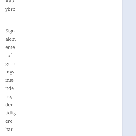
Aab
ybro
.
Sign
alem
ente
t af
gern
ings
mæ
nde
ne,
der
tidlig
ere
har