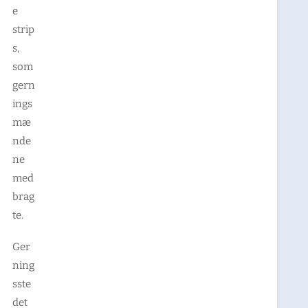
e
strip
s,
som
gern
ings
mæ
nde
ne
med
brag
te.
Ger
ning
sste
det