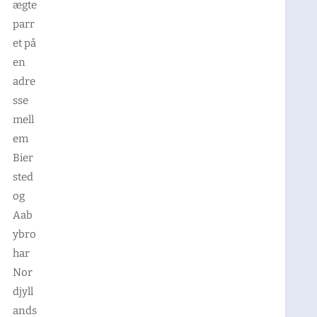
ægte
parr
et på
en
adre
sse
mell
em
Bier
sted
og
Aab
ybro
har
Nor
djyll
ands