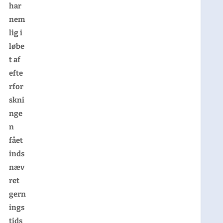
har
nem
lig i
løbe
t af
efte
rfor
skni
nge
n
fået
inds
næv
ret
gern
ings
tids