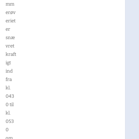
mm
erøv
eriet
er
snæ
vret
kraft
igt
ind
fra
kl.
043
0 til
kl.
053
0
om