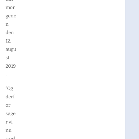
mor
gene
n
den
12.
augu
st
2019
.
”Og
derf
or
søge
r vi
nu
særl