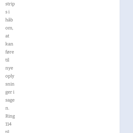
strip
s i
håb
om,
at
kan
føre
til
nye
oply
snin
ger i
sage
n.
Ring
114
til