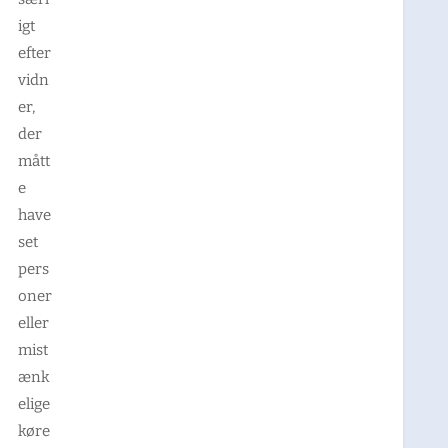
igt
efter
vidn
er,
der
mått
e
have
set
pers
oner
eller
mist
ænk
elige
køre