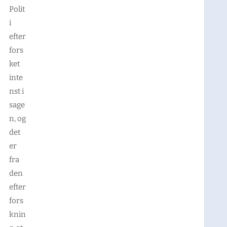
Polit
i
efter
fors
ket
inte
nst i
sage
n, og
det
er
fra
den
efter
fors
knin