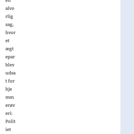
en
alvo
rlig
sag,
hvor
et
ægt
epar
blev
udsa
t for
hje
mm
erøv
eri:
Polit
iet