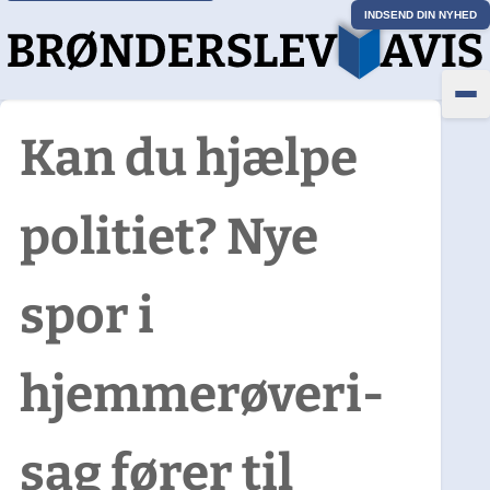
INDSEND DIN NYHED
Kan du hjælpe
politiet? Nye
spor i
hjemmerøveri-
sag fører til