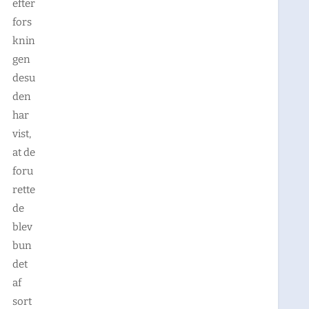
efter
fors
knin
gen
desu
den
har
vist,
at de
foru
rette
de
blev
bun
det
af
sort