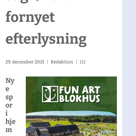
fornyet
efterlysning
29. december 2021
|
Redaktion
|
112
Ny
e
sp
or
i
hje
m