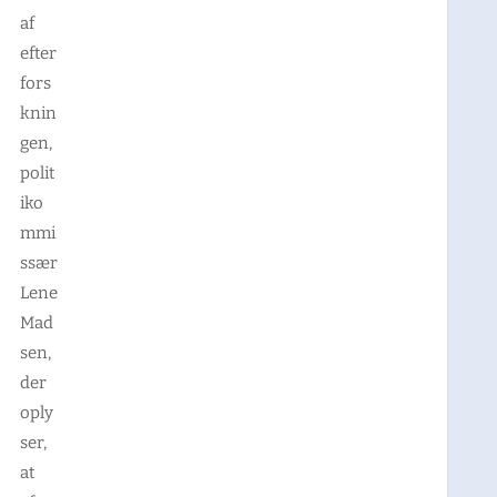
af
efter
fors
knin
gen,
polit
iko
mmi
ssær
Lene
Mad
sen,
der
oply
ser,
at