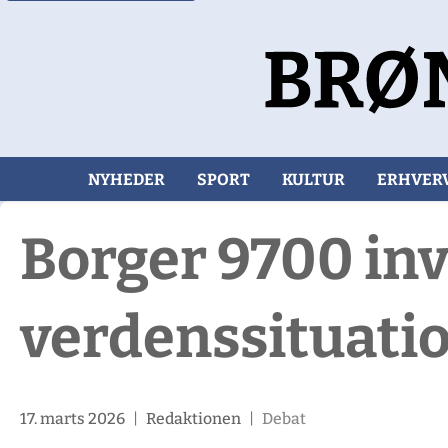
NYHEDER
SPORT
KULTUR
ERHVER
Borger 9700 inv
verdenssituati
17. marts 2026
|
Redaktionen
|
Debat