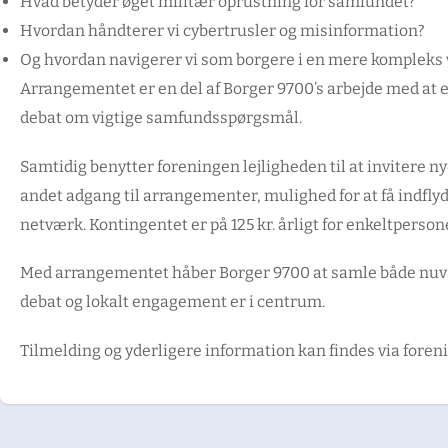
Hvad betyder øget militær oprustning for samfundet?
Hvordan håndterer vi cybertrusler og misinformation?
Og hvordan navigerer vi som borgere i en mere kompleks
Arrangementet er en del af Borger 9700’s arbejde med at
debat om vigtige samfundsspørgsmål.
Samtidig benytter foreningen lejligheden til at invitere
andet adgang til arrangementer, mulighed for at få indfly
netværk. Kontingentet er på 125 kr. årligt for enkeltpersoner
Med arrangementet håber Borger 9700 at samle både nuvæ
debat og lokalt engagement er i centrum.
Tilmelding og yderligere information kan findes via fore