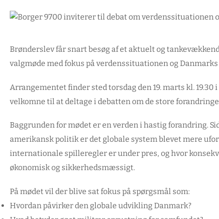
Brønderslev får snart besøg af et aktuelt og tankevækkend
valgmøde med fokus på verdenssituationen og Danmarks rol
Arrangementet finder sted torsdag den 19. marts kl. 19.30 
velkomne til at deltage i debatten om de store forandringe
Baggrunden for mødet er en verden i hastig forandring. Si
amerikansk politik er det globale system blevet mere uforud
internationale spilleregler er under pres, og hvor konse
økonomisk og sikkerhedsmæssigt.
På mødet vil der blive sat fokus på spørgsmål som:
Hvordan påvirker den globale udvikling Danmark?