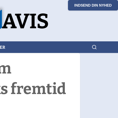
INDSEND DIN NYHED
KER
om
s fremtid