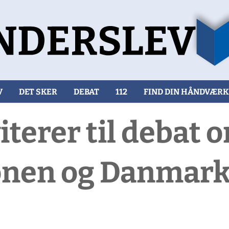
V
DET SKER
DEBAT
112
FIND DIN HÅNDVÆR
iterer til debat 
onen og Danmark