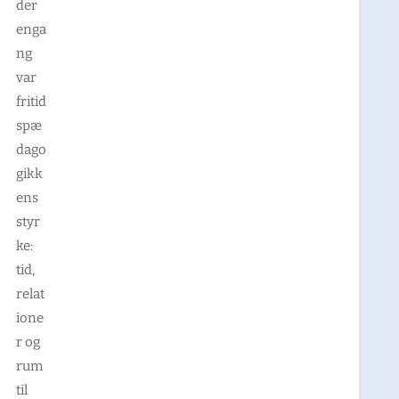
der
enga
ng
var
fritid
spæ
dago
gikk
ens
styr
ke:
tid,
relat
ione
r og
rum
til