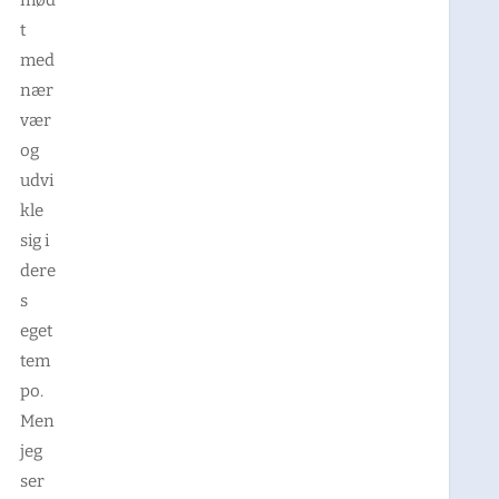
t
med
nær
vær
og
udvi
kle
sig i
dere
s
eget
tem
po.
Men
jeg
ser