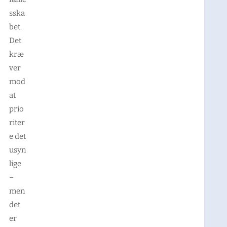
sska
bet.
Det
kræ
ver
mod
at
prio
riter
e det
usyn
lige
–
men
det
er