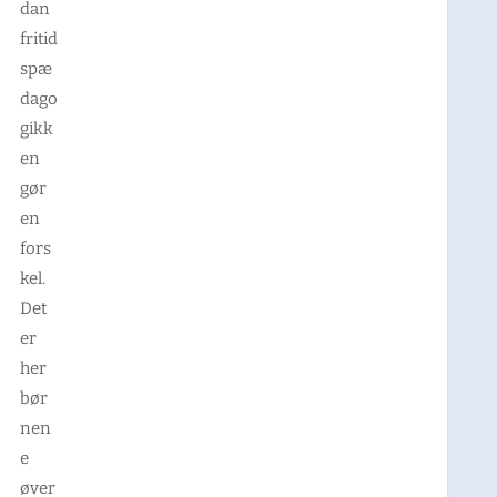
dan
fritid
spæ
dago
gikk
en
gør
en
fors
kel.
Det
er
her
bør
nen
e
øver