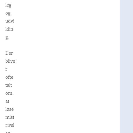
leg
og
udvi
klin
g.
Der
blive
r
ofte
talt
om
at
løse
mist
rivsl