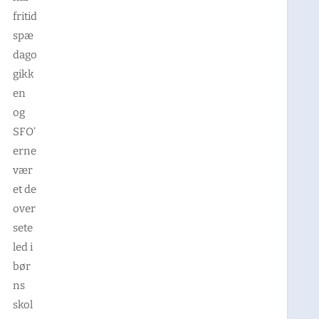
fritid
spæ
dago
gikk
en
og
SFO’
erne
vær
et de
over
sete
led i
bør
ns
skol