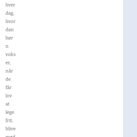
hver
dag,
hvor
dan
bør
n
voks
er,
når
de
får
lov
at
lege
frit,
blive
mød