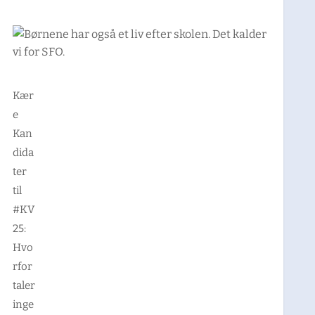
Kær
e
Kan
dida
ter
til
#KV
25:
Hvo
rfor
taler
inge