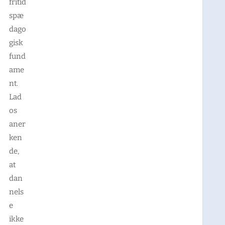
fritid
spæ
dago
gisk
fund
ame
nt.
Lad
os
aner
ken
de,
at
dan
nels
e
ikke