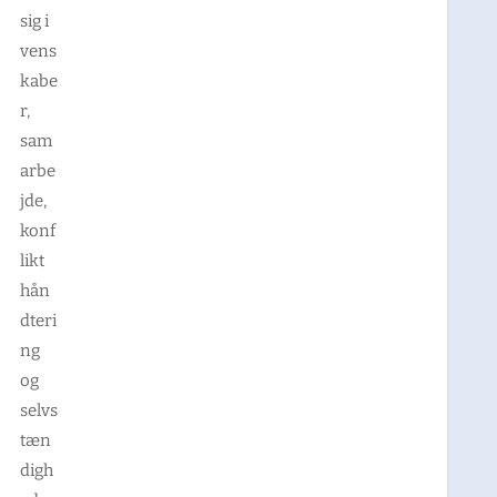
sig i
vens
kabe
r,
sam
arbe
jde,
konf
likt
hån
dteri
ng
og
selvs
tæn
digh