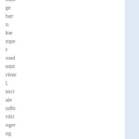
ge
bør
n
kæ
mpe
r
med
mist
rivse
l,
soci
ale
udfo
rdri
nger
og