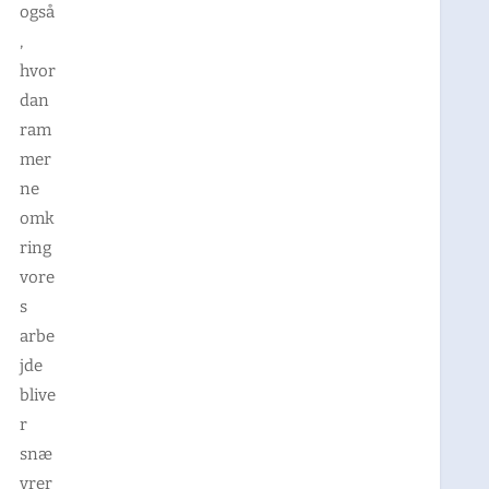
også
,
hvor
dan
ram
mer
ne
omk
ring
vore
s
arbe
jde
blive
r
snæ
vrer