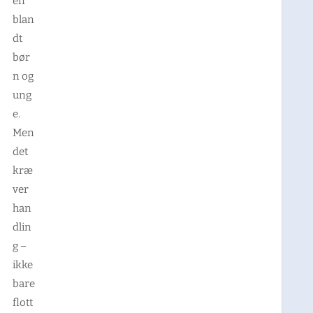
en
blan
dt
bør
n og
ung
e.
Men
det
kræ
ver
han
dlin
g –
ikke
bare
flott