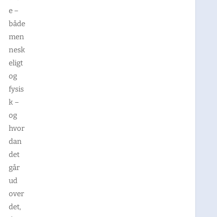
e –
både
men
nesk
eligt
og
fysis
k –
og
hvor
dan
det
går
ud
over
det,