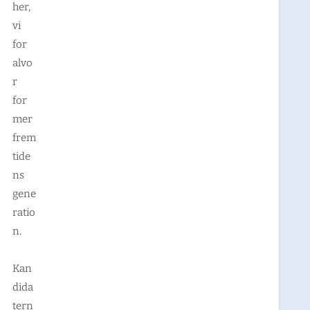
her,
vi
for
alvo
r
for
mer
frem
tide
ns
gene
ratio
n.
Kan
dida
tern